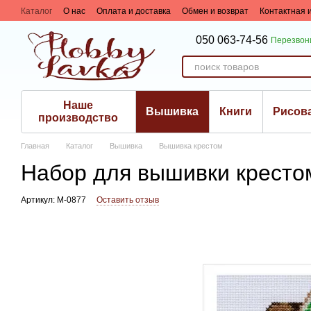
Перейти к основному контенту
Каталог
О нас
Оплата и доставка
Обмен и возврат
Контактная
Сотрудничество
050 063-74-56
Перезвон
Наше
Вышивка
Книги
Рисов
производство
Главная
Каталог
Вышивка
Вышивка крестом
Набор для вышивки кресто
Артикул: М-0877
Оставить отзыв