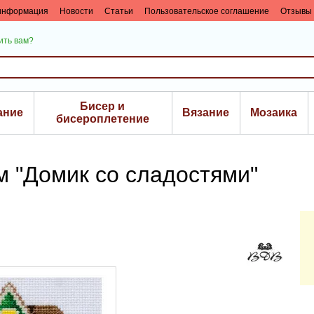
 информация
Новости
Статьи
Пользовательское соглашение
Отзывы 
ить вам?
Бисер и
ание
Вязание
Мозаика
биcероплетение
м "Домик со сладостями"