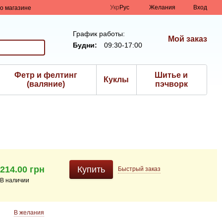
Укр
Рус
Желания
Вход
о магазине
График работы:
Мой заказ
Будни:
09:30-17:00
Фетр и фелтинг
Шитье и
Куклы
(валяние)
пэчворк
214.00 грн
Купить
Быстрый
заказ
В наличии
В желания