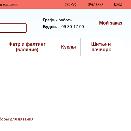
Укр
Рус
Желания
Вход
о магазине
График работы:
Мой заказ
Будни:
09:30-17:00
Фетр и фелтинг
Шитье и
Куклы
(валяние)
пэчворк