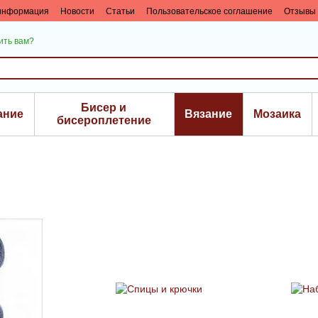
 информация
Новости
Статьи
Пользовательское соглашение
Отзывы 
ить вам?
Бисер и
ание
Вязание
Мозаика
биcероплетение