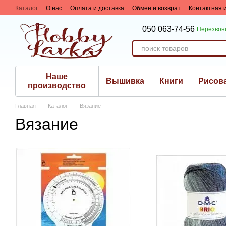
Перейти к основному контенту
Каталог
О нас
Оплата и доставка
Обмен и возврат
Контактная
Сотрудничество
050 063-74-56
Перезвон
Наше
Вышивка
Книги
Рисов
производство
Главная
Каталог
Вязание
Вязание