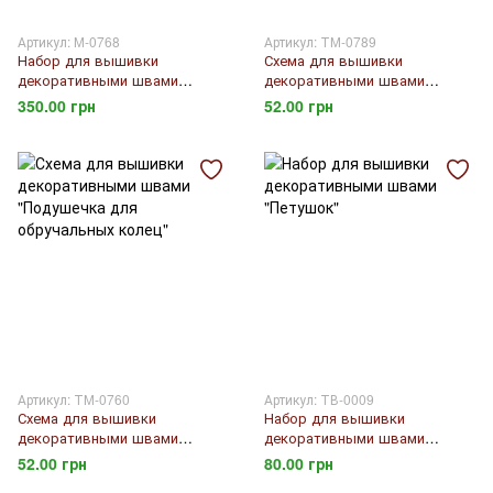
Артикул: М-0768
Артикул: ТМ-0789
Набор для вышивки
Схема для вышивки
декоративными швами
декоративными швами
"Подушка "Жираф"
"Подушечка для обручальных
350.00 грн
52.00 грн
колец"
Артикул: ТМ-0760
Артикул: ТВ-0009
Схема для вышивки
Набор для вышивки
декоративными швами
декоративными швами
"Подушечка для обручальных
"Петушок"
52.00 грн
80.00 грн
колец"