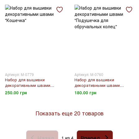
Артикул: М-0779
Артикул: М-0760
Набор для вышивки
Набор для вышивки
декоративными швами
декоративными швами
"Кошечка"
"Подушечка для обручальных
250.00 грн
180.00 грн
колец"
Показать еще 20 товаров
Назад
Вперед
1
из 4