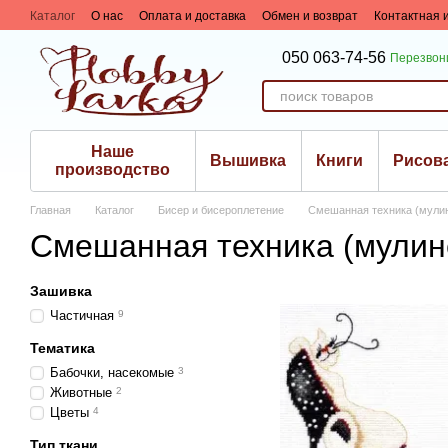
Перейти к основному контенту
Каталог
О нас
Оплата и доставка
Обмен и возврат
Контактная
Сотрудничество
050 063-74-56
Перезвон
Наше
Вышивка
Книги
Рисов
производство
Главная
Каталог
Бисер и биcероплетение
Смешанная техника (мули
Смешанная техника (мулин
Зашивка
Частичная
9
Тематика
Бабочки, насекомые
3
Животные
2
Цветы
4
Тип ткани