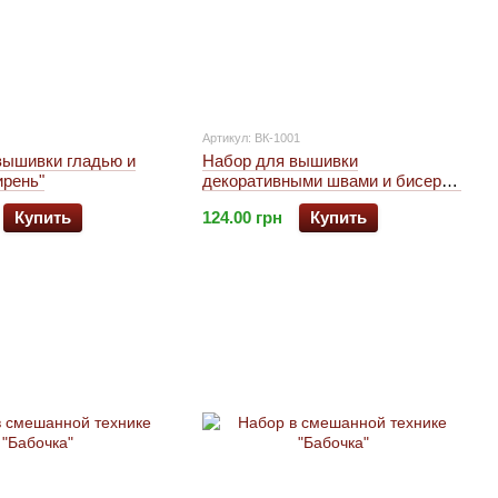
Артикул: ВК-1001
вышивки гладью и
Набор для вышивки
ирень"
декоративными швами и бисером
"Цветы"
Купить
124.00 грн
Купить