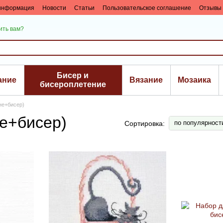
 информация
Новости
Статьи
Пользовательское соглашение
Отзывы 
ить вам?
Бисер и
ание
Вязание
Мозаика
биcероплетение
не+бисер)
е+бисер)
по популярност
Сортировка: