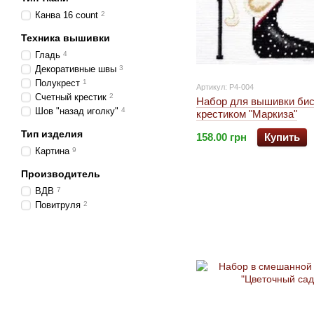
Канва 16 count
2
Техника вышивки
Гладь
4
Декоративные швы
3
Полукрест
1
Артикул: P4-004
Счетный крестик
2
Набор для вышивки бис
Шов "назад иголку"
4
крестиком "Маркиза"
Тип изделия
158.00 грн
Купить
Картина
9
Производитель
ВДВ
7
Повитруля
2