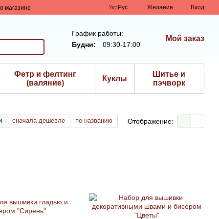
Укр
Рус
Желания
Вход
о магазине
График работы:
Мой заказ
Будни:
09:30-17:00
Фетр и фелтинг
Шитье и
Куклы
(валяние)
пэчворк
и
сначала дешевле
по названию
Отображение: