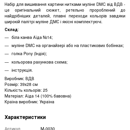
Набір для вишивання картини нитками муліне DMC від ВДВ -
це оригінальний сюжет, ретельно пророблений до
найдрібніших деталей, плавні переходи кольорів завдяки
широкій палітрі муліне ДМС і якісні комплектуючі.
Склад
:
біла канва Аїда №14;
муліне DMC на органайзері або на пластикових бобінках;
голка Pony (Індія);
кольорова рахункова схема;
інструкція.
Виробник: ВДВ
Розмір: 39х28 см
Кількість кольорів: 25
Матеріал: Аїда 14 (100% бавовна)
Країна виробник: Україна
Характеристики
Артикул
М-0030