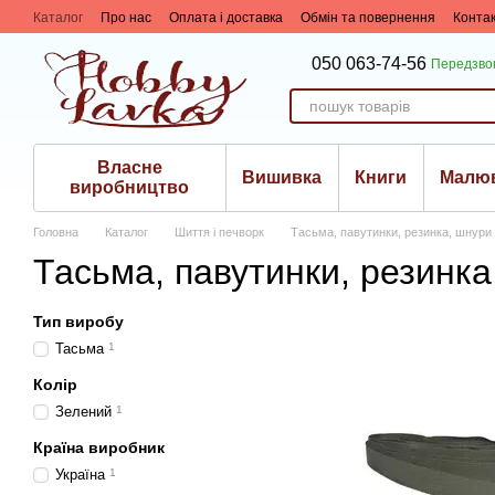
Перейти до основного контенту
Каталог
Про нас
Оплата і доставка
Обмін та повернення
Конта
050 063-74-56
Передзво
Власне
Вишивка
Книги
Малю
виробництво
Головна
Каталог
Шиття і печворк
Тасьма, павутинки, резинка, шнури
Тасьма, павутинки, резинка
Тип виробу
Тасьма
1
Колір
Зелений
1
Країна виробник
Україна
1