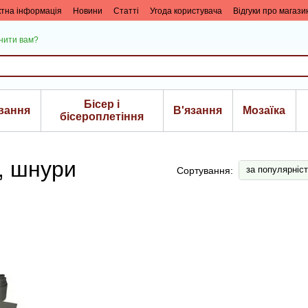
ктна інформація
Новини
Статті
Угода користувача
Відгуки про магази
нити вам?
Бісер і
вання
В'язання
Мозаїка
біcероплетіння
, шнури
за популярніс
Сортування: