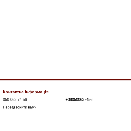
Контактна інформація
050 063-74-56
+380500637456
Передзвонити вам?