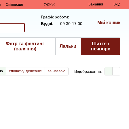
Укр
Рус
Бажання
Вхід
н
Співпраця
Графік роботи:
Мій кошик
Будні:
09:30-17:00
Фетр та фелтинг
Шиття і
Ляльки
(валяння)
печворк
тю
спочатку дешевше
за назвою
Відображення: