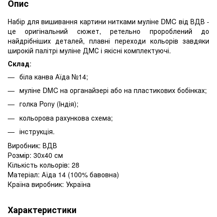
Опис
Набір для вишивання картини нитками муліне DMC від ВДВ -
це оригінальний сюжет, ретельно пророблений до
найдрібніших деталей, плавні переходи кольорів завдяки
широкій палітрі муліне ДМС і якісні комплектуючі.
Склад
:
біла канва Аїда №14;
муліне DMC на органайзері або на пластикових бобінках;
голка Pony (Індія);
кольорова рахункова схема;
інструкція.
Виробник: ВДВ
Розмір: 30x40 см
Кількість кольорів: 28
Матеріал: Аїда 14 (100% бавовна)
Країна виробник: Україна
Характеристики