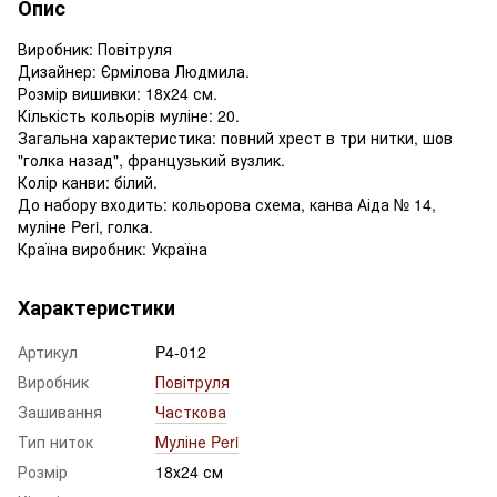
Опис
Виробник: Повітруля
Дизайнер: Єрмілова Людмила.
Розмір вишивки: 18х24 см.
Кількість кольорів муліне: 20.
Загальна характеристика: повний хрест в три нитки, шов
"голка назад", французький вузлик.
Колір канви: білий.
До набору входить: кольорова схема, канва Аіда № 14,
муліне Peri, голка.
Країна виробник: Україна
Характеристики
Артикул
P4-012
Виробник
Повітруля
Зашивання
Часткова
Тип ниток
Муліне Peri
Розмір
18х24 см