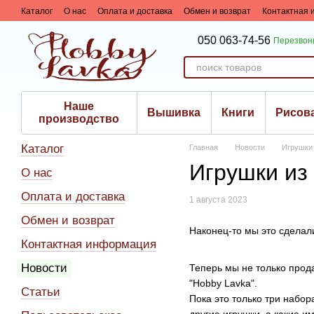
Перейти к основному контенту
Каталог
О нас
Оплата и доставка
Обмен и возврат
Контактная
Сотрудничество
050 063-74-56
Перезвон
Наше
Вышивка
Книги
Рисов
производство
Каталог
Главная
Новости
Игрушки
Игрушки из
О нас
Оплата и доставка
1 августа 2023
Обмен и возврат
Наконец-то мы это сделал
Контактная информация
Новости
Теперь мы не только прод
"Hobby Lavka".
Статьи
Пока это только три набор
другие игрушки, а какие 