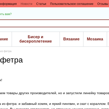
 информация
Новости
Статьи
Пользовательское соглашение
Отзывы 
ить вам?
Бисер и
ание
Вязание
Мозаика
биcероплетение
 из фетра
 фетра
и!
аем товары других производителей, но и запустили линейку товаро
а из фетра: и забавный хомяк, и яркий пингвин, и скат с кораллом
именно, Вы сможете отслеживать на странице нашего магазина, ско