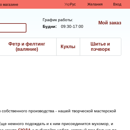
Укр
Рус
Желания
Вход
о магазине
График работы:
Мой заказ
Будни:
09:30-17:00
Фетр и фелтинг
Шитье и
Куклы
(валяние)
пэчворк
в собственного производства - нашей творческой мастерской
. Еще немного подождать и к ним присоединится мухомор, и
рее жмите
СЮДА
и выбирайте набор, который вам больше по