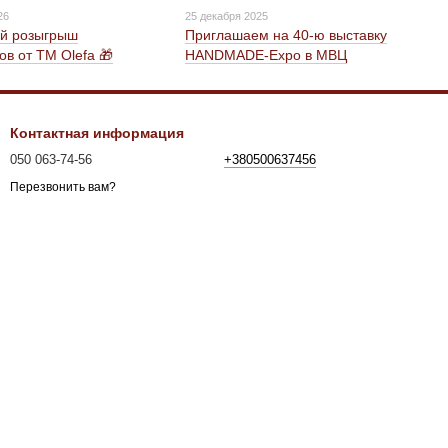
26
25 декабря 2025
ий розыгрыш
Приглашаем на 40-ю выставку
ов от ТМ Olefa 🎁
HANDMАDE-Expo в МВЦ
Контактная информация
050 063-74-56
+380500637456
Перезвонить вам?