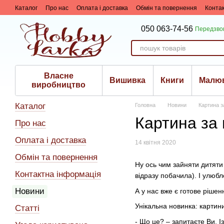
Перейти до основного контенту
Каталог
Про нас
Оплата і доставка
Обмін та повернення
Конта
050 063-74-56
Передзво
Власне
Вишивка
Книги
Малю
виробництво
Каталог
Головна
Новини
Картина з
Картина за
Про нас
Оплата і доставка
14 квітня 2020
Обмін та повернення
Ну ось чим зайняти дитяти 
Контактна інформація
відразу побачила). І улюб
Новини
А у нас вже є готове рішен
Унікальна новинка: картин
Статті
- Що це? – запитаєте Ви. 