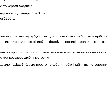
х стикерамі входить:
ейдованому папері 33х48 см
ери 1200 шт
:
інному святковому тубусі, в яке дитя може скласти багато потрібни
е використовуються ні клей, ні фарби, ні ножиці, а значить жодного
ультат просто приголомшливий – сюжет в піксельного виконання (н
, яка розвиває дрібну моторику
і... але навіщо? Краще просто придбати набір і зайнятися створе