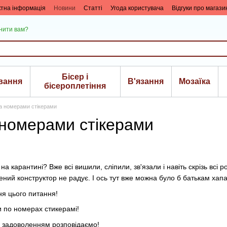
ктна інформація
Новини
Статті
Угода користувача
Відгуки про магази
нити вам?
Бісер і
вання
В'язання
Мозаїка
біcероплетіння
а номерами стікерами
 номерами стікерами
на карантині? Вже всі вишили, сліпили, зв'язали і навіть скрізь вс
лений конструктор не радує. І ось тут вже можна було б батькам хап
ня цього питання!
и по номерах стикерамі!
Із задоволенням розповідаємо!