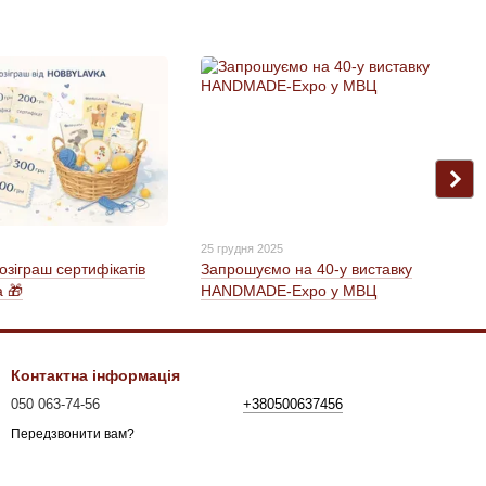
25 грудня 2025
озіграш сертифікатів
Запрошуємо на 40-у виставку
a 🎁
HANDMАDE-Expo у МВЦ
Контактна інформація
050 063-74-56
+380500637456
Передзвонити вам?