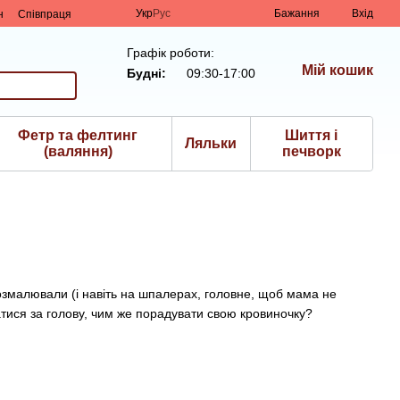
Укр
Рус
Бажання
Вхід
н
Співпраця
Графік роботи:
Мій кошик
Будні:
09:30-17:00
Фетр та фелтинг
Шиття і
Ляльки
(валяння)
печворк
і розмалювали (і навіть на шпалерах, головне, щоб мама не
атися за голову, чим же порадувати свою кровиночку?