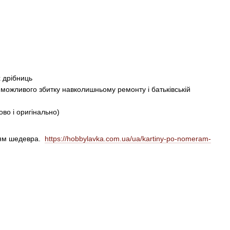
х дрібниць
 можливого збитку навколишньому ремонту і батьківській
ово і оригінально)
нням шедевра.
https://hobbylavka.com.ua/ua/kartiny-po-nomeram-