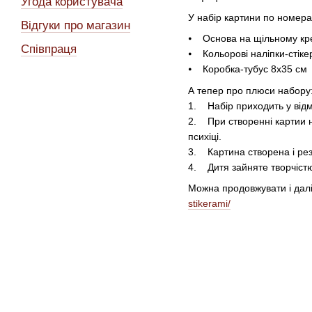
Угода користувача
У набір картини по номера
Відгуки про магазин
⦁ Основа на щільному кр
Співпраця
⦁ Кольорові наліпки-стік
⦁ Коробка-тубус 8х35 см
А тепер про плюси набору
1. Набір приходить у відм
2. При створенні картии н
психіці.
3. Картина створена і рез
4. Дитя зайняте творчістю
Можна продовжувати і дал
stikerami/