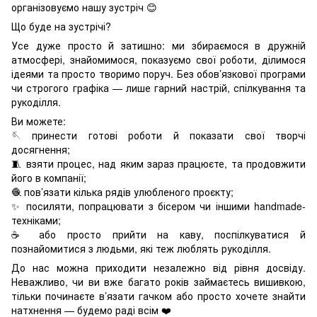
організовуємо нашу зустріч 😊
Що буде на зустрічі?
Усе дуже просто й затишно: ми збираємося в дружній
атмосфері, знайомимося, показуємо свої роботи, ділимося
ідеями та просто творимо поруч. Без обов’язкової програми
чи строгого графіка — лише гарний настрій, спілкування та
рукоділля.
Ви можете:
🪡 принести готові роботи й показати свої творчі
досягнення;
🧵 взяти процес, над яким зараз працюєте, та продовжити
його в компанії;
🧶 пов’язати кілька рядів улюбленого проєкту;
✨ посиляти, попрацювати з бісером чи іншими handmade-
техніками;
☕ або просто прийти на каву, поспілкуватися й
познайомитися з людьми, які теж люблять рукоділля.
До нас можна приходити незалежно від рівня досвіду.
Неважливо, чи ви вже багато років займаєтесь вишивкою,
тільки починаєте в’язати гачком або просто хочете знайти
натхнення — будемо раді всім ❤️