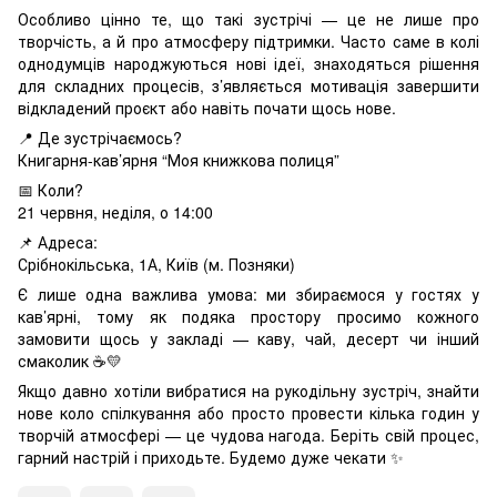
Особливо цінно те, що такі зустрічі — це не лише про
творчість, а й про атмосферу підтримки. Часто саме в колі
однодумців народжуються нові ідеї, знаходяться рішення
для складних процесів, з’являється мотивація завершити
відкладений проєкт або навіть почати щось нове.
📍 Де зустрічаємось?
Книгарня-кав’ярня “Моя книжкова полиця”
📅 Коли?
21 червня, неділя, о 14:00
📌 Адреса:
Срібнокільська, 1А, Київ (м. Позняки)
Є лише одна важлива умова: ми збираємося у гостях у
кав’ярні, тому як подяка простору просимо кожного
замовити щось у закладі — каву, чай, десерт чи інший
смаколик ☕💛
Якщо давно хотіли вибратися на рукодільну зустріч, знайти
нове коло спілкування або просто провести кілька годин у
творчій атмосфері — це чудова нагода. Беріть свій процес,
гарний настрій і приходьте. Будемо дуже чекати ✨