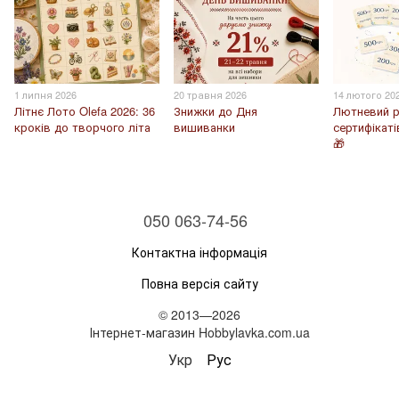
1 липня 2026
20 травня 2026
14 лютого 20
Літнє Лото Olefa 2026: 36
Знижки до Дня
Лютневий р
кроків до творчого літа
вишиванки
сертифікаті
🎁
050 063-74-56
Контактна інформація
Повна версія сайту
© 2013—2026
Інтернет-магазин Hobbylavka.com.ua
Укр
Рус