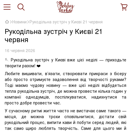
Новини
Рукодільна зустріч у Києві 21 червня
Рукодільна зустріч у Києві 21
червня
16 червня 2026
🪡 Рукодільна зустріч у Києві вже цієї неділі — приходьте
творити разом! ❤️
Любите вишивати, в’язати, створювати прикраси з бісеру
або просто отримуєте задоволення від творчості руками?
Тоді маємо чудову новину — вже цієї неділі відбудеться
тепла рукодільна зустріч, де можна провести кілька годин у
компанії однодумців, поспілкуватися, надихнутися та
просто добре провести час.
У сучасному ритмі життя часто не вистачає саме такого —
місця, де можна трохи сповільнитися, дістати свій
рукодільний процес, випити кави й побути серед людей, які
так само щиро люблять творчість. Саме для цього ми й